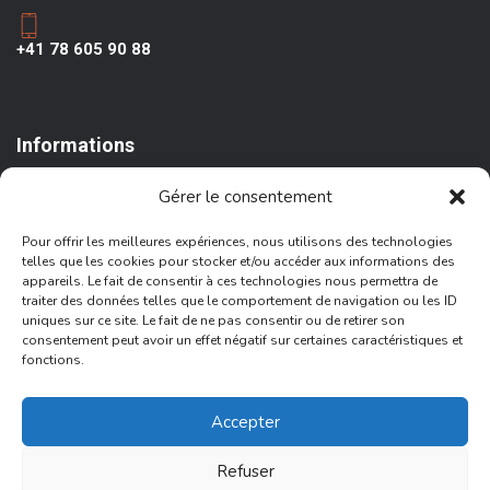
+41 78 605 90 88
Informations
Conditions générales
Gérer le consentement
Conditions de remboursement
Pour offrir les meilleures expériences, nous utilisons des technologies
Information de livraison
telles que les cookies pour stocker et/ou accéder aux informations des
appareils. Le fait de consentir à ces technologies nous permettra de
Politique de confidentialité
traiter des données telles que le comportement de navigation ou les ID
Politique en matière de cookies
uniques sur ce site. Le fait de ne pas consentir ou de retirer son
consentement peut avoir un effet négatif sur certaines caractéristiques et
fonctions.
Accepter
© 2025 Aves Aguiar
Refuser