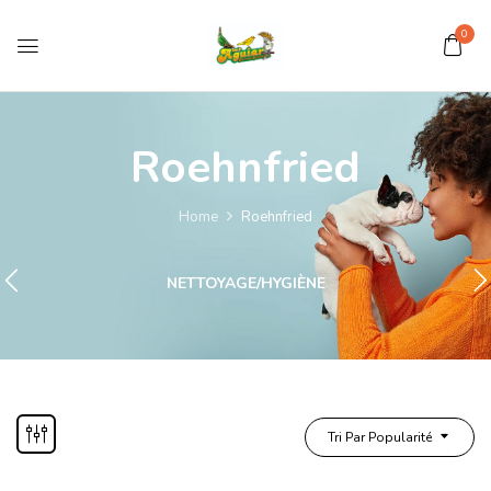
0
Roehnfried
Home
Roehnfried
NETTOYAGE/HYGIÈNE
Tri Par Popularité