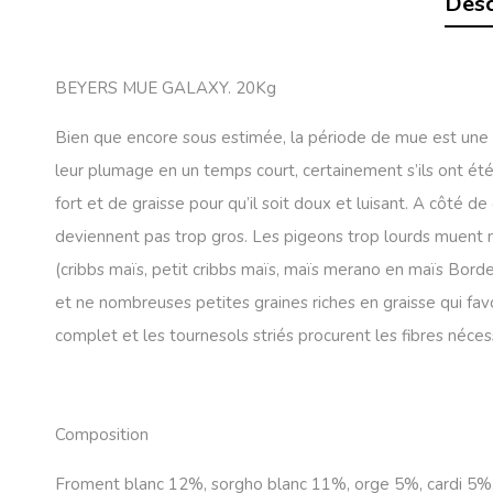
Desc
BEYERS MUE GALAXY. 20Kg
Bien que encore sous estimée, la période de mue est une d
leur plumage en un temps court, certainement s’ils ont ét
fort et de graisse pour qu’il soit doux et luisant. A côté de
deviennent pas trop gros. Les pigeons trop lourds muent 
(cribbs maïs, petit cribbs maïs, maïs merano en maïs Bordea
et ne nombreuses petites graines riches en graisse qui favor
complet et les tournesols striés procurent les fibres néce
Composition
Froment blanc 12%, sorgho blanc 11%, orge 5%, cardi 5%, p