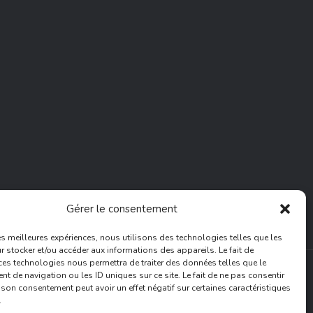
Gérer le consentement
les meilleures expériences, nous utilisons des technologies telles que les
 stocker et/ou accéder aux informations des appareils. Le fait de
ces technologies nous permettra de traiter des données telles que le
 de navigation ou les ID uniques sur ce site. Le fait de ne pas consentir
r son consentement peut avoir un effet négatif sur certaines caractéristiques
.