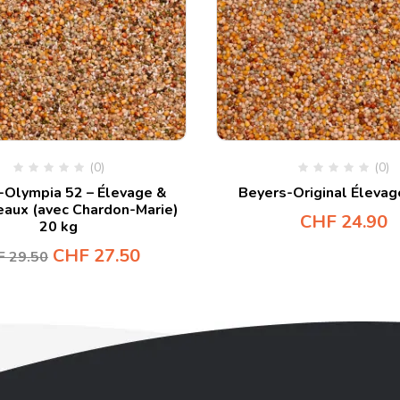
(0)
(0)
-Olympia 52 – Élevage &
Beyers-Original Élevag
aux (avec Chardon-Marie)
CHF
24.90
20 kg
CHF
27.50
F
29.50