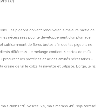
vis (0)
geons. Les pigeons doivent renouveler la majeure partie de
rotéines nécessaires pour le développement d’un plumage
nts et suffisamment de fibres brutes afin que les pigeons ne
ients différents. Le mélange contient 4 sortes de maïs
qui procurent les protéines et acides aminés nécessaires –
ine de lin le colza, la navette et l’alpiste. L’orge, le riz
, maïs cribbs 5%, vesces 5%, maïs merano 4%, soja torrefié