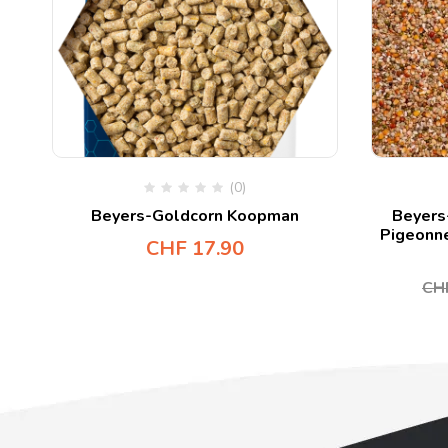
(0)
Beyers-Goldcorn Koopman
Beyers
Pigeonne
CHF
17.90
CH