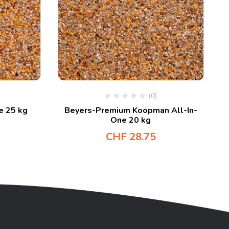
(0)
e 25 kg
Beyers-Premium Koopman All-In-
One 20 kg
CHF
28.75