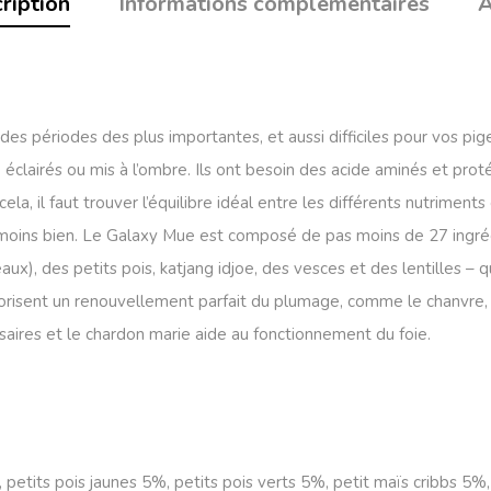
ription
Informations complémentaires
A
es périodes des plus importantes, et aussi difficiles pour vos pi
é éclairés ou mis à l’ombre. Ils ont besoin des acide aminés et p
 cela, il faut trouver l’équilibre idéal entre les différents nutrime
moins bien. Le Galaxy Mue est composé de pas moins de 27 ingréd
ux), des petits pois, katjang idjoe, des vesces et des lentilles – 
isent un renouvellement parfait du plumage, comme le chanvre, la gra
ssaires et le chardon marie aide au fonctionnement du foie.
etits pois jaunes 5%, petits pois verts 5%, petit maïs cribbs 5%