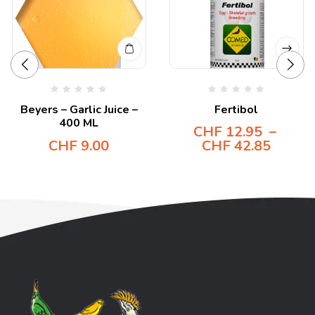
Beyers – Garlic Juice –
Fertibol
400 ML
CHF
12.95
–
CHF
9.00
CHF
42.85