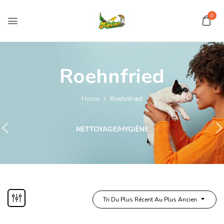
0
Roehnfried
Home
Roehnfried
NETTOYAGE/HYGIÈNE
Tri Du Plus Récent Au Plus Ancien