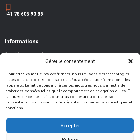
+41 78 605 90 88
Informations
Conditions générales
Gérer le consentement
Conditions de remboursement
Information de livraison
Pour offrir les meilleures expériences, nous utilisons des technologies
telles que les cookies pour stocker et/ou accéder aux informations des
Politique de confidentialité
appareils. Le fait de consentir à ces technologies nous permettra de
traiter des données telles que le comportement de navigation ou les ID
Politique en matière de cookies
uniques sur ce site. Le fait de ne pas consentir ou de retirer son
consentement peut avoir un effet négatif sur certaines caractéristiques et
fonctions.
Accepter
© 2025 Aves Aguiar
Refuser