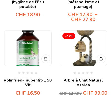
(hygiène de l’Eau
(métabolisme et
potable)
plumage)
CHF
17.90
–
CHF
18.90
CHF
27.90
-23%
Rohnfried-Taubenfit-E 50
Arbre à Chat Natural
Vit
Azalea
CHF
16.50
CHF
99.00
CHF
127.90